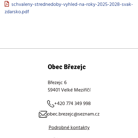
schvaleny-strednedoby-vyhled-na-roky-2025-2028-svak-
zdarsko.pdf
Obec Březejc
Březejc 6
59401 Velké Meziříčí
+420 774 349 998
obec.brezejc@seznam.cz
Podrobné kontakty