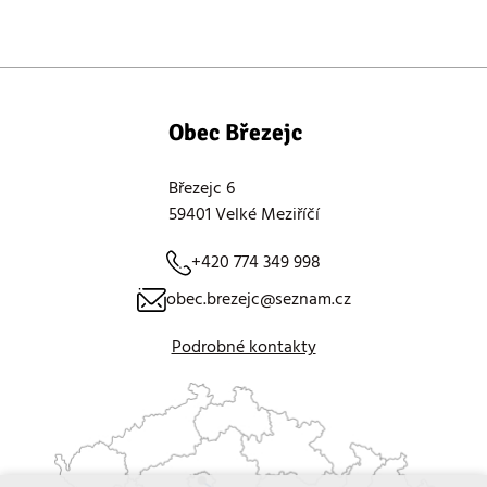
Obec Březejc
Březejc 6
59401 Velké Meziříčí
+420 774 349 998
obec.brezejc@seznam.cz
Podrobné kontakty