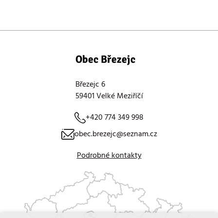
Obec Březejc
Březejc 6
59401 Velké Meziříčí
+420 774 349 998
obec.brezejc@seznam.cz
Podrobné kontakty