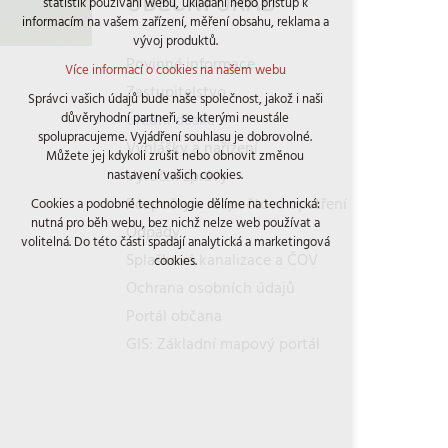
OBECNÍ ÚŘAD
statistik používání webu, ukládání nebo přístup k
udržení kontextu stránek (session): případná
informacím na vašem zařízení, měření obsahu, reklama a
přihlášení, volby jazyka, apod.
vývoj produktů.
Volitelná cookies
Povinné informace
Více informací o cookies na našem webu
analytická pro anonymizované vyhodnocení
Zastupitelstvo
návštěvnosti
Správci vašich údajů bude naše společnost, jakož i naši
Úřední deska
důvěryhodní partneři, se kterými neustále
marketingová cookies (Google)
spolupracujeme. Vyjádření souhlasu je dobrovolné.
Vyhlášky a nařízení
Více informací o cookies na našem webu
Můžete jej kdykoli zrušit nebo obnovit změnou
Výroční zprávy
nastavení vašich cookies.
Rozpočty a rozpočtová opatření
Cookies a podobné technologie dělíme na technická:
Přijmout všechny cookies
nutná pro běh webu, bez nichž nelze web používat a
Odpady
volitelná. Do této části spadají analytická a marketingová
Odmítnout vše
Splašková kanalizace a ČOV
cookies.
Ochrana osobních údajů
Portál občana
GIS: Základní mapový portál