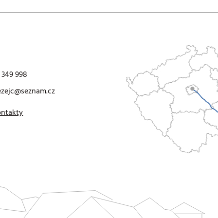
 349 998
ezejc@seznam.cz
ontakty