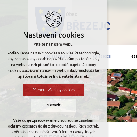
AKTUALITY
O OBCI
OBECN
Obec
BŘEZEJC
Nastavení cookies
Vítejte na našem webu!
Potřebujeme nastavit cookies a související technologie,
AKTUALITY
O OBCI
O
aby zobrazovaný obsah odpovídal vašim potřebám a vy
na webu nalezli přesně to, co potřebujete. Soubory
cookies používané na našem webu
nikdy neslouží ke
zjišťování totožnosti uživatelů stránek
.
Přijmout všechny cookies
Nastavit
Vaše údaje zpracováváme v souladu se zásadami
Technická cookies
ochrany osobních údajů z důvodu následujících potřeb:
nutná pro provozování webu
zpětná vazba od návštěvníků formou analytických