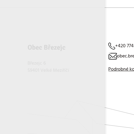
+420 774
Obec Březejc
obec.br
Březejc 6
Podrobné k
59401 Velké Meziříčí