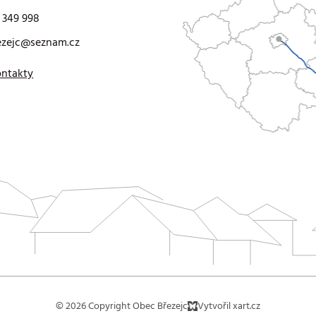
 349 998
ezejc@seznam.cz
ontakty
© 2026 Copyright Obec Březejc
Vytvořil xart.cz