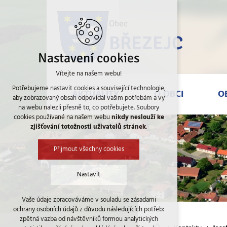
AKTUALITY
O OBCI
OBECN
Obec
BŘEZEJC
Nastavení cookies
Vítejte na našem webu!
Potřebujeme nastavit cookies a související technologie,
AKTUALITY
O OBCI
O
aby zobrazovaný obsah odpovídal vašim potřebám a vy
na webu nalezli přesně to, co potřebujete. Soubory
cookies používané na našem webu
nikdy neslouží ke
zjišťování totožnosti uživatelů stránek
.
Přijmout všechny cookies
Nastavit
Vaše údaje zpracováváme v souladu se zásadami
Technická cookies
ochrany osobních údajů z důvodu následujících potřeb:
nutná pro provozování webu
zpětná vazba od návštěvníků formou analytických