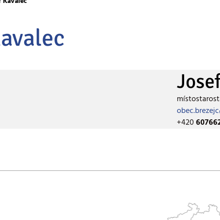
f Kavalec
Kavalec
Jose
místostarost
obec.brezej
+420
60766