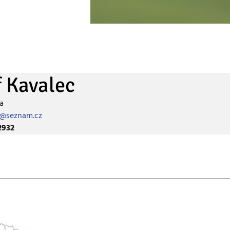
f Kavalec
a
c@seznam.cz
2932