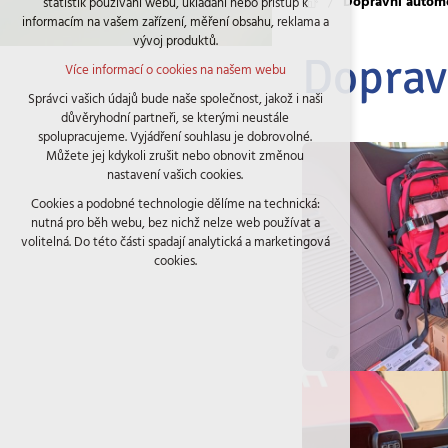
Dopravní autom
statistik používání webu, ukládání nebo přístup k
udržení kontextu stránek (session): případná
informacím na vašem zařízení, měření obsahu, reklama a
přihlášení, volby jazyka, apod.
vývoj produktů.
Volitelná cookies
Doprav
Více informací o cookies na našem webu
analytická pro anonymizované vyhodnocení
návštěvnosti
Správci vašich údajů bude naše společnost, jakož i naši
důvěryhodní partneři, se kterými neustále
marketingová cookies (Google)
spolupracujeme. Vyjádření souhlasu je dobrovolné.
Více informací o cookies na našem webu
Můžete jej kdykoli zrušit nebo obnovit změnou
nastavení vašich cookies.
Cookies a podobné technologie dělíme na technická:
Přijmout všechny cookies
nutná pro běh webu, bez nichž nelze web používat a
volitelná. Do této části spadají analytická a marketingová
Odmítnout vše
cookies.