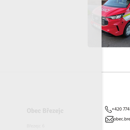
+420 774
Obec Březejc
obec.br
Březejc 6