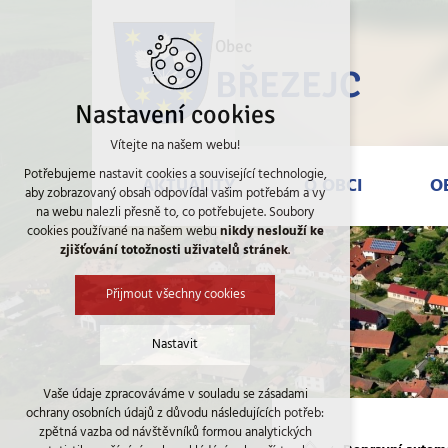
AKTUALITY
O OBCI
OBECN
Obec
BŘEZEJC
Nastavení cookies
Vítejte na našem webu!
Potřebujeme nastavit cookies a související technologie,
AKTUALITY
O OBCI
O
aby zobrazovaný obsah odpovídal vašim potřebám a vy
na webu nalezli přesně to, co potřebujete. Soubory
cookies používané na našem webu
nikdy neslouží ke
zjišťování totožnosti uživatelů stránek
.
Přijmout všechny cookies
Nastavit
Vaše údaje zpracováváme v souladu se zásadami
Technická cookies
ochrany osobních údajů z důvodu následujících potřeb:
nutná pro provozování webu
zpětná vazba od návštěvníků formou analytických